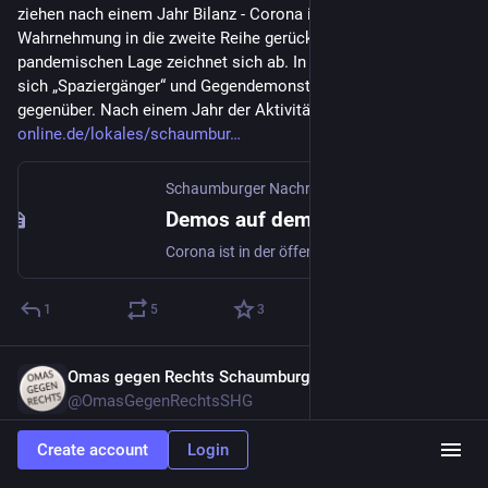
ziehen nach einem Jahr Bilanz - Corona ist in der öffentlichen 
Wahrnehmung in die zweite Reihe gerückt, ein Ende der 
pandemischen Lage zeichnet sich ab. In Bückeburg stehen 
sich „Spaziergänger“ und Gegendemonstranten weiter 
gegenüber. Nach einem Jahr der Aktivität... 
#
Schaumburg
sn-
online.de/lokales/schaumbur
Schaumburger Nachrichten
Demos auf dem Marktplatz: Warum die „Spaziergänger“-Gegner in Bückeburg weiter durchhalten
Corona ist in der öffentlichen Wahrnehmung in die zweite Reihe gerückt, ein Ende der pandemischen Lage zeichnet sich ab. In Bückeburg stehen sich „Spaziergänger“ und Gegendemonstranten weiter gegenüber. Nach einem Jahr der Aktivität ziehen Zweitere Bilanz - beziehungsweise: Zwischenbilanz.
1
5
3
Omas gegen Rechts Schaumburg
Dec 25, 2022
@OmasGegenRechtsSHG
Wir sind die Regionalgruppe 
#
Schaumburg
 der Omas gegen 
Create account
Login
Rechts.