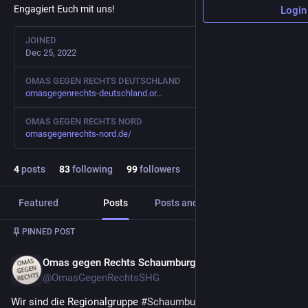
Engagiert Euch mit uns!
Login
JOINED
Dec 25, 2022
OMAS GEGEN RECHTS DEUTSCHLAND
omasgegenrechts-deutschland.or
OMAS GEGEN RECHTS NORD
omasgegenrechts-nord.de/
4
posts
83
following
99
followers
Featured
Posts
Posts and replies
Media
PINNED POST
Omas gegen Rechts Schaumburg
Dec 25, 2022
@OmasGegenRechtsSHG
Wir sind die Regionalgruppe 
#
Schaumburg
 der Omas gegen 