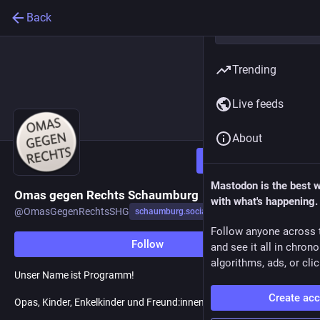
Back
Trending
Live feeds
About
Follow
Mastodon is the best 
Omas gegen Rechts Schaumburg
with what's happening.
@
OmasGegenRechtsSHG
schaumburg.social
Follow anyone across 
Follow
and see it all in chron
algorithms, ads, or clic
Unser Name ist Programm!
Create ac
Opas, Kinder, Enkelkinder und Freund:innen sind willkommen!