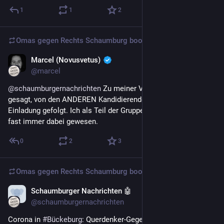
1
1
2
Omas gegen Rechts Schaumburg
boosted
Marcel (Novusvetus)
Dec 28, 2022
@marcel
@
schaumburgernachrichten
 Zu meiner Verteidigung: Ich habe 
gesagt, von den ANDEREN Kandidierenden ist niemand der 
Einladung gefolgt. Ich als Teil der Gruppe bin seit Anfang an 
fast immer dabei gewesen.
0
2
3
Omas gegen Rechts Schaumburg
boosted
Schaumburger Nachrichten 🤖
Dec 28, 2022
@schaumburgernachrichten
Corona in 
#
Bückeburg
: Querdenker-Gegendemonstranten 