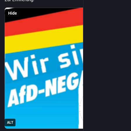
Hide
ALT