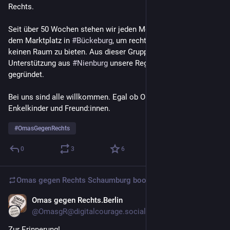
Rechts.
Seit über 50 Wochen stehen wir jeden Montag um 18:00 auf 
dem Marktplatz in 
#
Bückeburg
, um rechten Querdenkern 
keinen Raum zu bieten. Aus dieser Gruppe haben wir mit 
Unterstützung aus 
#
Nienburg
 unsere Regionalgruppe 
gegründet.
Bei uns sind alle willkommen. Egal ob Omas, Opas, Kinder, 
Enkelkinder und Freund:innen.
#
OmasGegenRechts
0
3
6
Omas gegen Rechts Schaumburg
boosted
Omas gegen Rechts.Berlin
Dec 29, 2022
@OmasgR@digitalcourage.social
Zur Erinnerung!